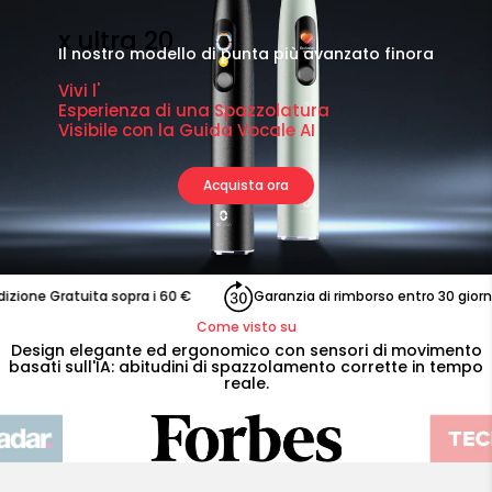
x ultra 20
Il nostro modello di punta più avanzato finora
Vivi l'
Esperienza di una Spazzolatura
Visibile con la
Guida Vocale AI
Acquista ora
e Gratuita sopra i 60 €
Garanzia di rimborso entro 30 giorni
Come visto su
Design elegante ed ergonomico con sensori di movimento
basati sull'IA: abitudini di spazzolamento corrette in tempo
reale.