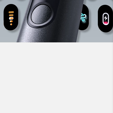
Eva López de Castro
Presidente della HIDES –
Federazione Spagnola degli
Igienisti di Spagna
Lo spazzolino elettrico sonico
intelligente di Oclean segnerà
senza dubbio un prima e un dopo